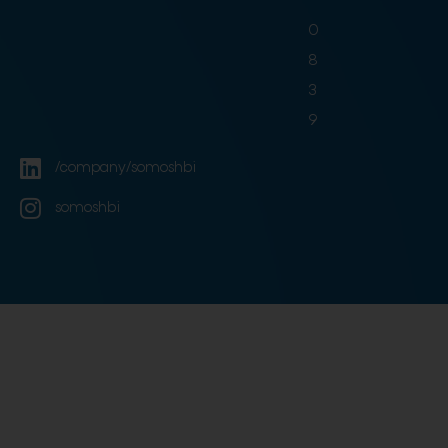
-
0
8
3
9
/company/somoshbi
somoshbi