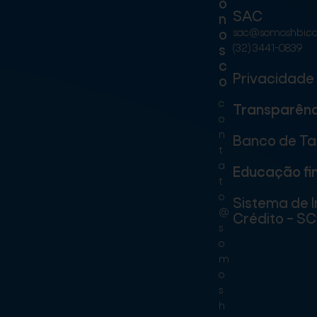
o
SAC
n
sac@somoshbi.c
o
(32) 3441-0839
s
c
Privacidade
o
c
Transparênc
o
n
Banco de Ta
t
a
Educação fi
t
o
Sistema de 
@
Crédito – S
s
o
m
o
s
h