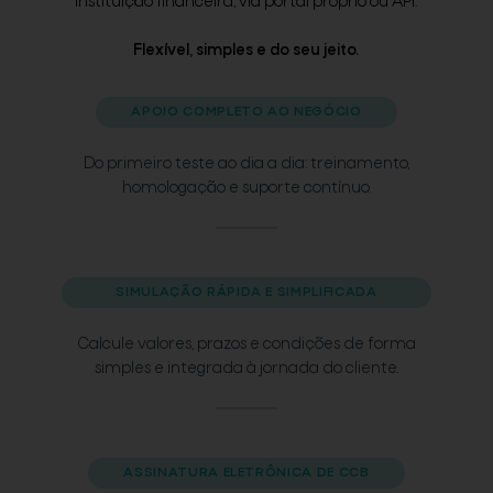
instituição financeira, via portal próprio ou API.
Flexível, simples e do seu jeito.
APOIO COMPLETO AO NEGÓCIO
Do primeiro teste ao dia a dia: treinamento,
homologação e suporte contínuo.
SIMULAÇÃO RÁPIDA E SIMPLIFICADA
Calcule valores, prazos e condições de forma
simples e integrada à jornada do cliente.
ASSINATURA ELETRÔNICA DE CCB