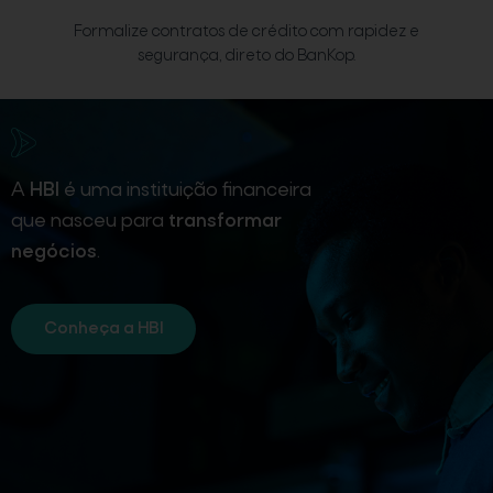
Formalize contratos de crédito com rapidez e
segurança, direto do BanKop.
A
HBI
é uma instituição financeira
que nasceu para
transformar
negócios
.
Conheça a HBI