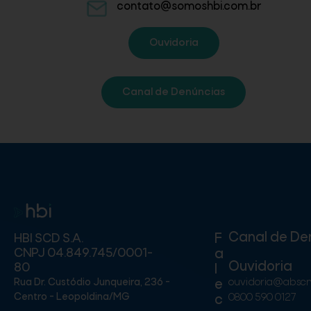
contato@somoshbi.com.br
Ouvidoria
Canal de Denúncias
Canal de De
F
HBI SCD S.A.
CNPJ 04.849.745/0001-
a
Ouvidoria
80
l
Rua Dr. Custódio Junqueira, 236 -
ouvidoria@absc
e
Centro - Leopoldina/MG
0800 590 0127
c