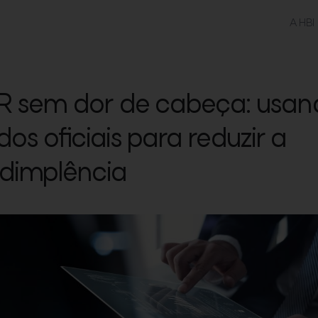
A HBI
R sem dor de cabeça: usan
os oficiais para reduzir a
adimplência