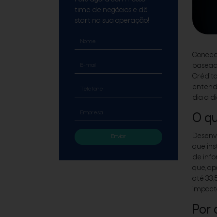
time de negócios e dê
start na sua operação!
Concede
basead
Crédit
entende
dia a d
O qu
Desenvo
Enviar
que ins
de info
que, ap
até 33,
impact
Por 