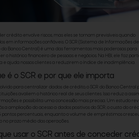
r crédito envolve riscos, mas eles se tornam previsíveis quando
os em informações confiáveis. O SCR (Sistema de Informações de
o do Banco Central) é uma das ferramentas mais poderosas para
r o histórico financeiro de pessoas e negócios. Na HBI, ele faz par
ia e ajuda nossos clientes a reduzirem o índice de inadimplência.
e é o SCR e por que ele importa
lvido para centralizar dados de crédito, o SCR do Banco Central
tituições avaliem o histórico real de seus clientes. Isso reduz a assi
rmações e possibilita uma concessão mais precisa. Um estudo rev
ós a ampliação do acesso a dados positivos do SCR, o custo do créd
5 pontos percentuais, enquanto o volume de empréstimos cresce
o no prazo médio das operações.
que usar o SCR antes de conceder créd