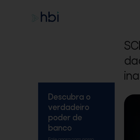
SC
dad
in
Descubra o
verdadeiro
poder de
banco
Fale agora com nosso