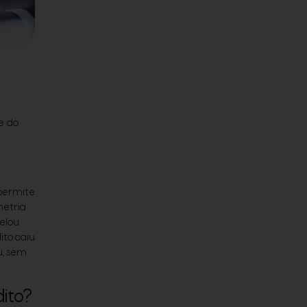
te do
 permite
metria
elou
ito caiu
u, sem
ito?