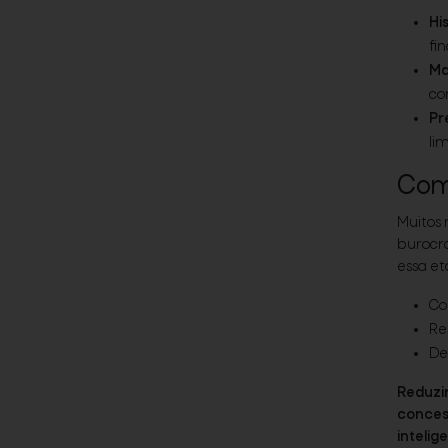
His
fi
Ma
con
Pr
li
Como
Muitos 
burocrá
essa et
Co
Re
De
Reduzir
concess
intelig