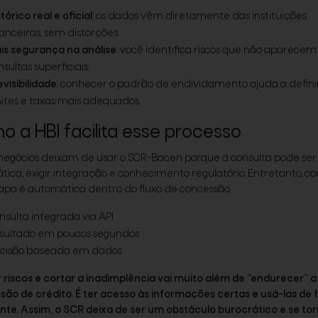
tórico real e oficial
: os dados vêm diretamente das instituições
nanceiras, sem distorções.
is segurança na análise
: você identifica riscos que não aparece
sultas superficiais.
evisibilidade
: conhecer o padrão de endividamento ajuda a defini
mites e taxas mais adequados.
 a HBI facilita esse processo
negócios deixam de usar o SCR-Bacen porque a consulta pode ser
tica, exigir integração e conhecimento regulatório. Entretanto, co
apa é automática dentro do fluxo de concessão.
nsulta integrada via API
sultado em poucos segundos
cisão baseada em dados
 riscos e cortar a inadimplência vai muito além de “endurecer” a
ão de crédito. É ter acesso às informações certas e usá-las de
ente. Assim, o SCR deixa de ser um obstáculo burocrático e se to