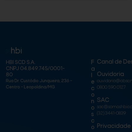
Canal de De
F
HBI SCD S.A.
CNPJ 04.849.745/0001-
a
Ouvidoria
80
l
Rua Dr. Custódio Junqueira, 236 -
ouvidoria@absc
e
Centro - Leopoldina/MG
0800 590 0127
c
o
SAC
n
sac@somoshbi.c
o
(32) 3441-0839
s
c
Privacidade
o