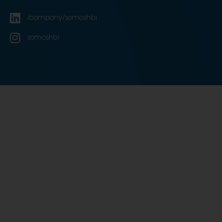
/company/somoshbi
somoshbi