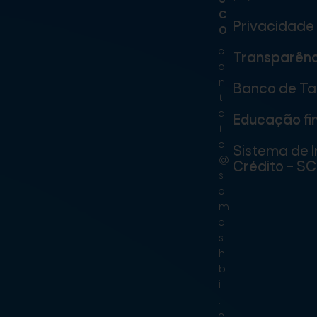
c
Privacidade
o
c
Transparênc
o
n
Banco de Ta
t
a
Educação fi
t
o
Sistema de 
@
Crédito – S
s
o
m
o
s
h
b
i
.
c