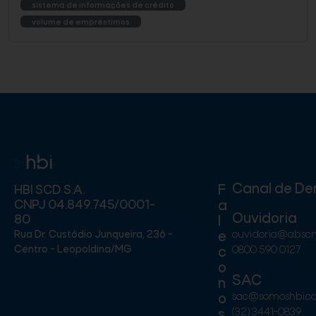
sistema de informações de crédito
volume de empréstimos
Canal de De
F
HBI SCD S.A.
CNPJ 04.849.745/0001-
a
Ouvidoria
80
l
Rua Dr. Custódio Junqueira, 236 -
ouvidoria@absc
e
Centro - Leopoldina/MG
0800 590 0127
c
o
SAC
n
sac@somoshbi.c
o
(32) 3441-0839
s