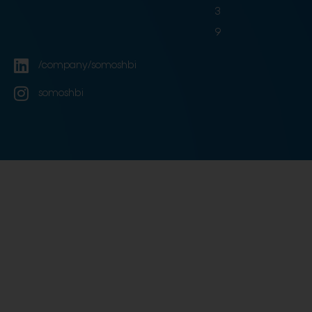
3
9
/company/somoshbi
somoshbi