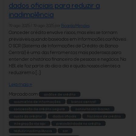
dados oficiais para reduzir a
inadimplência
19 ago, 2025
/
19 ago, 2025
por
Ricardo Mendes
Conceder crédito envolve riscos, mas eles se tornam
previsíveis quando baseados em informações confiáveis.
O SCR (Sistema de Informações de Crédito do Banco
Central) é uma das ferramentas mais poderosas para
entender o histórico financeiro de pessoas e negócios. Na
HBI, ele faz parte do dia a dia e ajuda nossos clientes a
reduzirem o […]
Leia mais »
Marcado com
análise de crédito
assimetria de informações
banco central
concessão de crédito segura
consulta scr-bacen
custo do crédito
dados oficiais
histórico de crédito
integração via api
previsibilidade no crédito
reduzir inadimplência
scr